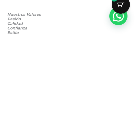
Nuestros Valores
Pasión
Calidad
Confianza
Estilo
Compromiso
Amamos el mundo de las motos y todo lo que
representa.
Seleccionamos productos que combinan estilo,
resistencia y funcionalidad.
Buscamos brindar seguridad y respaldo en cada
compra.
Creemos que cada motociclista tiene una identidad
única.
Trabajamos para mejorar continuamente la experiencia
de nuestros clientes.