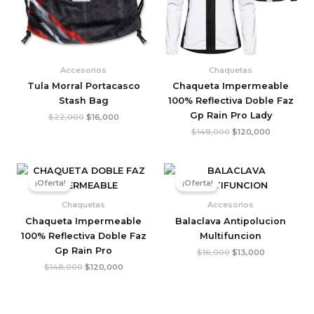
Accesorios
Chaquetas
Tula Morral Portacasco
Chaqueta Impermeable
Stash Bag
100% Reflectiva Doble Faz
Gp Rain Pro Lady
$
22,000
$
16,000
$
148,000
$
120,000
El
El
El
El
precio
precio
precio
precio
¡Oferta!
¡Oferta!
original
actual
original
actual
era:
es:
era:
es:
Chaquetas
Accesorios
$148,000.
$120,000.
$16,000.
$13,000.
Chaqueta Impermeable
Balaclava Antipolucion
100% Reflectiva Doble Faz
Multifuncion
Gp Rain Pro
$
16,000
$
13,000
$
148,000
$
120,000