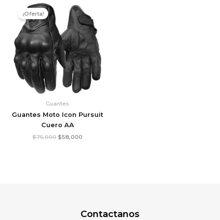
El
El
precio
precio
¡Oferta!
original
actual
era:
es:
$75,000.
$58,000.
Guantes
Guantes Moto Icon Pursuit
Cuero AA
$
75,000
$
58,000
Contactanos