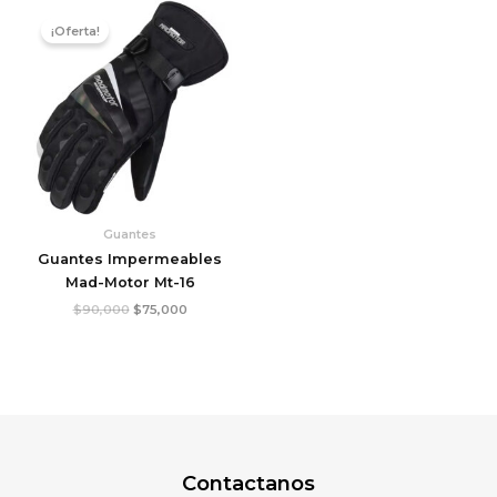
El
El
precio
precio
¡Oferta!
original
actual
era:
es:
$90,000.
$75,000.
Guantes
Guantes Impermeables
Mad-Motor Mt-16
$
90,000
$
75,000
Contactanos