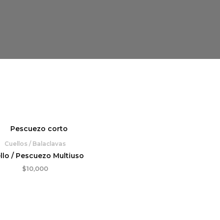
Cuellos / Balaclavas
llo / Pescuezo Multiuso
$
10,000