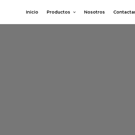
Ir
Total
al
del
Inicio
Productos
Nosotros
Contacta
contenido
carrito: