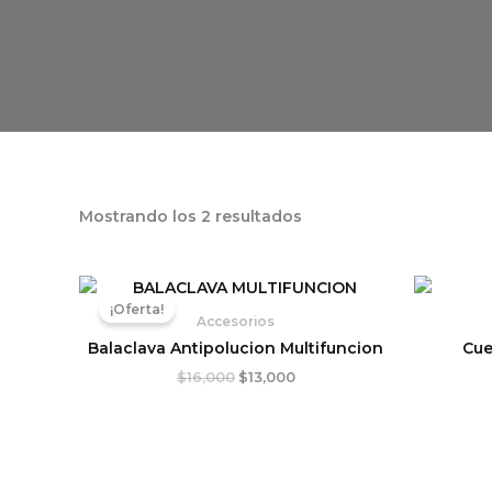
Mostrando los 2 resultados
El
El
precio
precio
¡Oferta!
original
actual
Accesorios
era:
es:
Balaclava Antipolucion Multifuncion
Cue
$16,000.
$13,000.
$
16,000
$
13,000