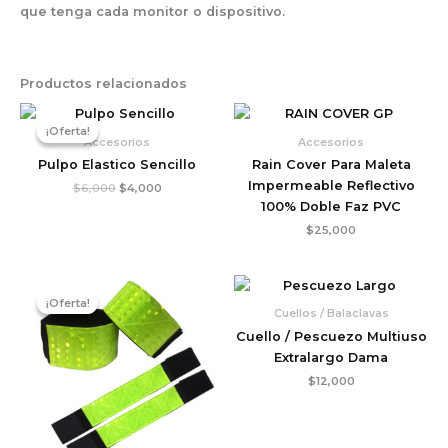
que tenga cada monitor o dispositivo.
Productos relacionados
El
El
precio
precio
¡Oferta!
¡Oferta!
original
actual
Accesorios
Accesorios
era:
es:
Pulpo Elastico Sencillo
Rain Cover Para Maleta
$6,000.
$4,000.
Impermeable Reflectivo
$
6,000
$
4,000
100% Doble Faz PVC
$
25,000
El
El
precio
precio
¡Oferta!
¡Oferta!
original
actual
Cuellos / Balaclavas
era:
es:
Cuello / Pescuezo Multiuso
$9,000.
$6,000.
Extralargo Dama
$
12,000