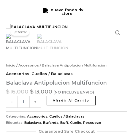
cantidad
Ir
al
contenido
El
El
Balaclava
precio
precio
Antipolucion
¡Oferta!
original
actual
Multifuncion
cantidad
era:
es:
$16,000.
$13,000.
Inicio
/
Accesorios
/ Balaclava Antipolucion Multifuncion
Accesorios
,
Cuellos / Balaclavas
Balaclava Antipolucion Multifuncion
$
16,000
$
13,000
(NO INCLUYE ENVIO)
Añadir Al Carrito
-
+
Categorías:
Accesorios
,
Cuellos / Balaclavas
Etiquetas:
Balaclava
,
Bufanda
,
Buff
,
Cuello
,
Pescuezo
Guaranteed Safe Checkout