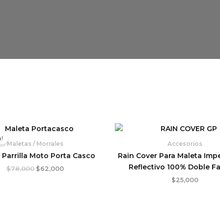
El
El
precio
precio
!
original
actual
Maletas / Morrales
Accesorios
era:
es:
 Parrilla Moto Porta Casco
Rain Cover Para Maleta Im
$78,000.
$62,000.
Reflectivo 100% Doble F
$
78,000
$
62,000
$
25,000