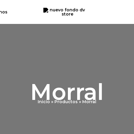
nos
Morral
Inicio
Productos
Morral