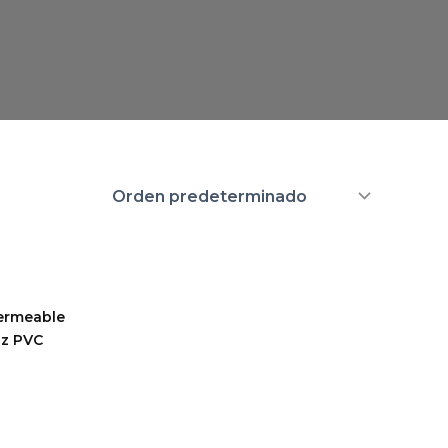
permeable
az PVC