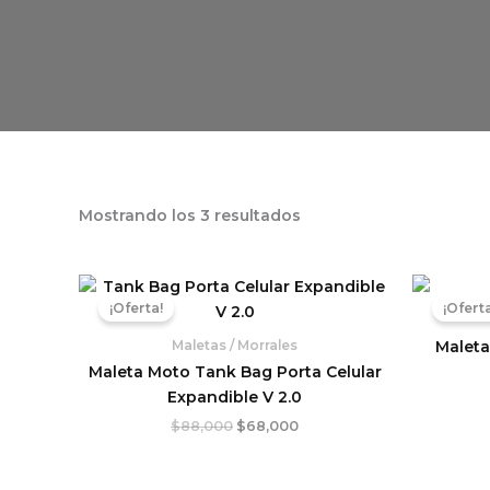
Mostrando los 3 resultados
El
El
precio
precio
¡Oferta!
¡Oferta
original
actual
era:
es:
Maleta
Maletas / Morrales
$88,000.
$68,000.
Maleta Moto Tank Bag Porta Celular
Expandible V 2.0
$
88,000
$
68,000