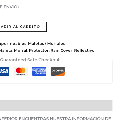
E ENVIO)
ÑADIR AL CARRITO
mpermeables
,
Maletas / Morrales
Maleta
,
Morral
,
Protector
,
Rain Cover
,
Reflectivo
Guaranteed Safe Checkout
INFERIOR ENCUENTRAS NUESTRA INFORMACIÓN DE