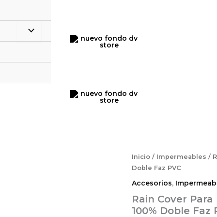
Rain
Inicio
/
Impermeables
/ 
Cover
Doble Faz PVC
Para
Accesorios
,
Impermeab
Maleta
Impermeable
Rain Cover Para
Reflectivo
100% Doble Faz
100%