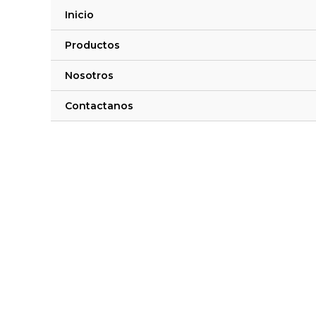
Ir
Total
Inicio
al
del
contenido
carrito:
Productos
Nosotros
Contactanos