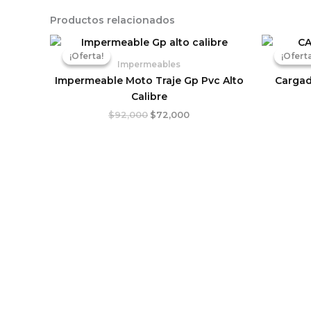
Productos relacionados
El
El
precio
precio
¡Oferta!
¡Oferta!
¡Oferta
¡Oferta
original
actual
Impermeables
era:
es:
Impermeable Moto Traje Gp Pvc Alto
Cargad
$92,000.
$72,000.
Calibre
$
92,000
$
72,000