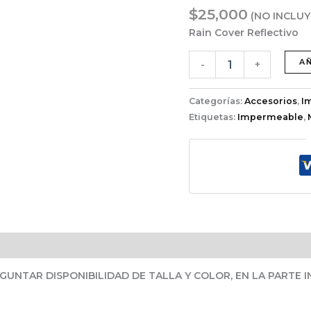
Doble
$
25,000
(NO INCLUY
Faz
Rain Cover Reflectivo
PVC
cantidad
A
-
+
Categorías:
Accesorios
,
I
Etiquetas:
Impermeable
,
UNTAR DISPONIBILIDAD DE TALLA Y COLOR, EN LA PARTE 