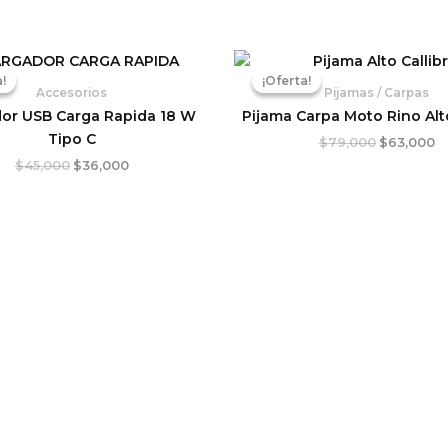
El
El
El
El
precio
precio
precio
p
!
!
¡Oferta!
¡Oferta!
original
actual
original
ac
Accesorios
Pijamas / Carpas
era:
es:
era:
es
or USB Carga Rapida 18 W
Pijama Carpa Moto Rino Alt
$45,000.
$36,000.
$79,000.
$
Tipo C
$
79,000
$
63,000
$
45,000
$
36,000