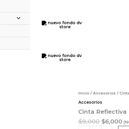
er
$
El
El
Cinta
Inicio
/
Accesorios
/ Cint
Reflectiva
precio
pr
Accesorios
Para
original
ac
Tobillo
Cinta Reflectiva 
era:
es
cantidad
$9,000.
$6
$
9,000
$
6,000
(N