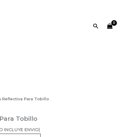
Tobillo
a:
es:
cantidad
9,000.
$6,000.
Buscar
a Reflectiva Para Tobillo
ecio
tual
Para Tobillo
:
,000.
O INCLUYE ENVIO)