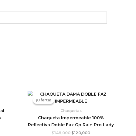
El
El
ecio
precio
precio
¡Oferta!
¡Oferta!
tual
original
actual
:
era:
es:
al
Chaquetas
0,000.
$148,000.
$120,000.
o
Chaqueta Impermeable 100%
Reflectiva Doble Faz Gp Rain Pro Lady
$
148,000
$
120,000