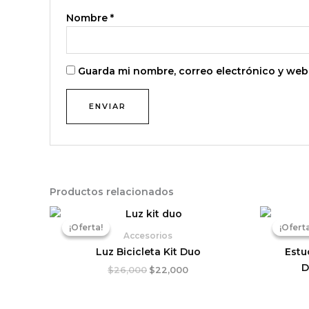
Nombre
*
Guarda mi nombre, correo electrónico y web
Productos relacionados
El
El
precio
precio
¡Oferta!
¡Oferta!
¡Oferta
¡Oferta
original
actual
Accesorios
era:
es:
Luz Bicicleta Kit Duo
Estu
$26,000.
$22,000.
D
$
26,000
$
22,000