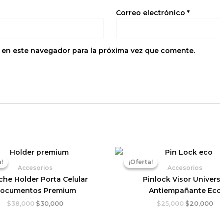
Correo electrónico
*
 en este navegador para la próxima vez que comente.
El
El
El
El
precio
precio
precio
pr
!
!
¡Oferta!
¡Oferta!
original
actual
original
ac
Accesorios
Accesorios
era:
es:
era:
es
che Holder Porta Celular
Pinlock Visor Univers
$38,000.
$30,000.
$25,000.
$2
ocumentos Premium
Antiempañante Ec
$
38,000
$
30,000
$
25,000
$
20,000