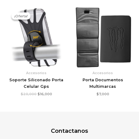
El
El
precio
precio
¡Oferta!
¡Oferta!
original
actual
era:
es:
$20,000.
$16,000.
Accesorios
Accesorios
Soporte Siliconado Porta
Porta Documentos
Celular Gps
Multimarcas
$
20,000
$
16,000
$
7,000
Contactanos