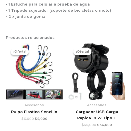
• 1 Estuche para celular a prueba de agua
• 1 Tripode sujetador (soporte de bicicletas o moto)
• 2 x junta de goma
Productos relacionados
El
El
El
El
precio
precio
precio
precio
¡Oferta!
¡Oferta!
¡Oferta!
¡Oferta!
original
actual
original
actual
era:
es:
era:
es:
$6,000.
$4,000.
$45,000.
$36,000.
Accesorios
Accesorios
Pulpo Elastico Sencillo
Cargador USB Carga
Rapida 18 W Tipo C
$
6,000
$
4,000
$
45,000
$
36,000