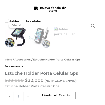
Celular
Ir
Gps
al
cantidad
contenido
El
El
Estuche
precio
precio
Holder
¡Oferta!
original
actual
Porta
Celular
era:
es:
Gps
$28,000.
$22,000.
cantidad
Inicio
/
Accesorios
/ Estuche Holder Porta Celular Gps
Accesorios
Estuche Holder Porta Celular Gps
$
28,000
$
22,000
(NO INCLUYE ENVIO)
Estuche Holder Porta Celular Gps
Añadir Al Carrito
-
+