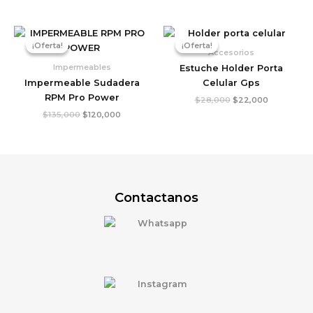
El
El
El
El
precio
precio
precio
precio
¡Oferta!
¡Oferta!
¡Oferta!
¡Oferta!
original
actual
original
actual
Accesorios
era:
es:
era:
es:
Impermeables
Estuche Holder Porta
$135,000.
$120,000.
$28,000.
$22,000.
Impermeable Sudadera
Celular Gps
RPM Pro Power
$
28,000
$
22,000
$
135,000
$
120,000
Contactanos