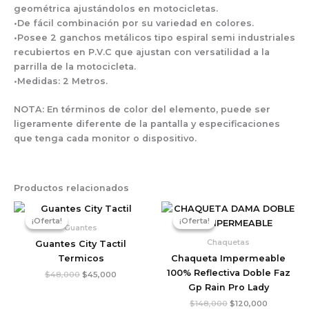
geométrica ajustándolos en motocicletas.
•De fácil combinación por su variedad en colores.
•Posee 2 ganchos metálicos tipo espiral semi industriales
recubiertos en P.V.C que ajustan con versatilidad a la
parrilla de la motocicleta.
•Medidas: 2 Metros.
NOTA: En términos de color del elemento, puede ser
ligeramente diferente de la pantalla y especificaciones
que tenga cada monitor o dispositivo.
Productos relacionados
El
El
El
El
precio
precio
precio
precio
¡Oferta!
¡Oferta!
¡Oferta!
¡Oferta!
original
actual
original
actual
Guantes
era:
es:
era:
es:
Chaquetas
Guantes City Tactil
$48,000.
$45,000.
$148,000.
$120,000.
Termicos
Chaqueta Impermeable
100% Reflectiva Doble Faz
$
48,000
$
45,000
Gp Rain Pro Lady
$
148,000
$
120,000