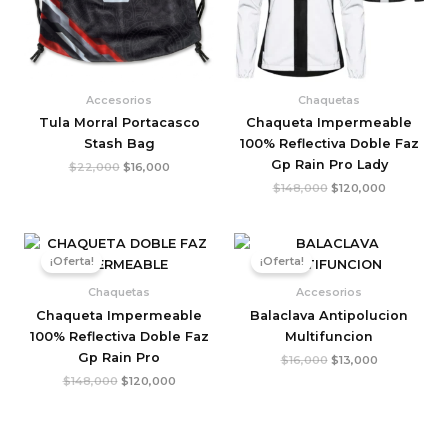
Accesorios
Chaquetas
Tula Morral Portacasco
Chaqueta Impermeable
Stash Bag
100% Reflectiva Doble Faz
Gp Rain Pro Lady
$
22,000
$
16,000
$
148,000
$
120,000
El
El
El
El
precio
precio
precio
precio
¡Oferta!
¡Oferta!
original
actual
original
actual
era:
es:
era:
es:
Chaquetas
Accesorios
$148,000.
$120,000.
$16,000.
$13,000.
Chaqueta Impermeable
Balaclava Antipolucion
100% Reflectiva Doble Faz
Multifuncion
Gp Rain Pro
$
16,000
$
13,000
$
148,000
$
120,000