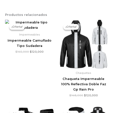
Productos relacionados
El
El
El
El
precio
precio
precio
precio
¡Oferta!
¡Oferta!
¡Oferta!
¡Oferta!
original
actual
original
actual
era:
es:
era:
es:
Impermeables
$145,000.
$120,000.
$148,000.
$120,000.
Impermeable Camuflado
Tipo Sudadera
$
145,000
$
120,000
Chaquetas
Chaqueta Impermeable
100% Reflectiva Doble Faz
Gp Rain Pro
$
148,000
$
120,000
El
El
El
El
precio
precio
precio
precio