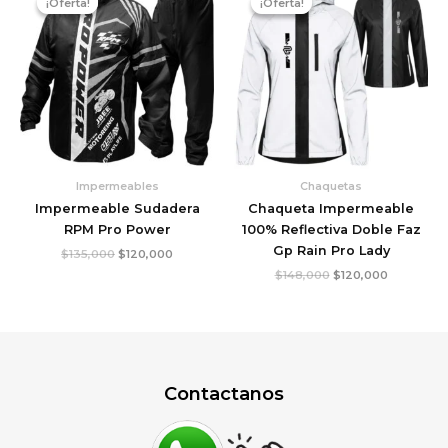
¡Oferta!
¡Oferta!
¡Oferta!
¡Oferta!
original
actual
original
actual
era:
es:
era:
es:
$135,000.
$120,000.
$148,000.
$120,000.
Impermeables
Chaquetas
Impermeable Sudadera
Chaqueta Impermeable
RPM Pro Power
100% Reflectiva Doble Faz
Gp Rain Pro Lady
$
135,000
$
120,000
$
148,000
$
120,000
Contactanos