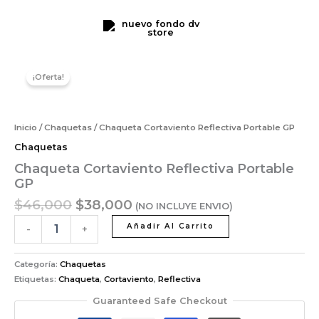
Portable
Ir
GP
al
cantidad
contenido
El
El
Chaqueta
precio
precio
Cortaviento
¡Oferta!
original
actual
Reflectiva
Portable
era:
es:
GP
$46,000.
$38,000.
Inicio
/
Chaquetas
/ Chaqueta Cortaviento Reflectiva Portable GP
cantidad
Chaquetas
Chaqueta Cortaviento Reflectiva Portable
GP
$
46,000
$
38,000
(NO INCLUYE ENVIO)
Añadir Al Carrito
-
+
Categoría:
Chaquetas
Etiquetas:
Chaqueta
,
Cortaviento
,
Reflectiva
Guaranteed Safe Checkout