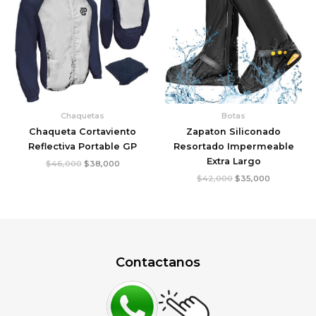
era:
es:
era:
es:
$46,000.
$38,000.
$42,000.
$35,000.
Chaquetas
Botas
Chaqueta Cortaviento
Zapaton Siliconado
Reflectiva Portable GP
Resortado Impermeable
Extra Largo
$
46,000
$
38,000
$
42,000
$
35,000
Contactanos