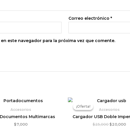
Correo electrónico
*
 en este navegador para la próxima vez que comente.
El
El
precio
pr
¡Oferta!
¡Oferta!
original
ac
Accesorios
Accesorios
era:
es
 Documentos Multimarcas
Cargador USB Doble Impe
$25,000.
$2
$
7,000
$
25,000
$
20,000