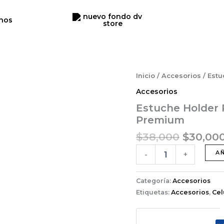
nos
El
Estuche
Inicio
/
Accesorios
/ Est
Holder
precio
Accesorios
Porta
original
Celular
Estuche Holder 
era:
Documentos
Premium
$38,000
Premium
cantidad
$
38,000
$
30,00
A
-
+
Categoría:
Accesorios
Etiquetas:
Accesorios
,
Cel