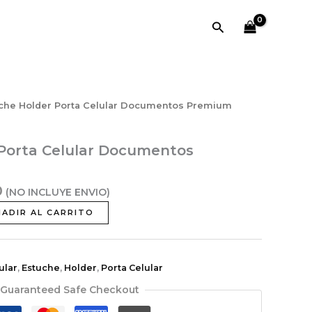
Buscar
El
uche Holder Porta Celular Documentos Premium
precio
actual
Porta Celular Documentos
es:
.
$30,000.
0
(NO INCLUYE ENVIO)
ÑADIR AL CARRITO
ular
,
Estuche
,
Holder
,
Porta Celular
Guaranteed Safe Checkout