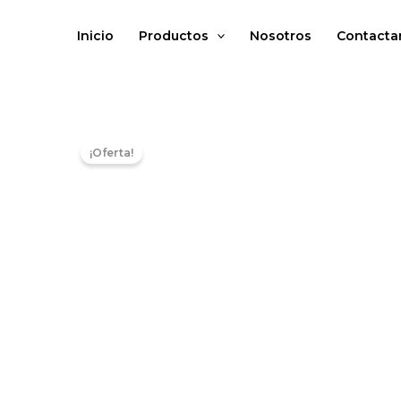
Ir
Total
al
del
Inicio
Productos
Nosotros
Contacta
contenido
carrito:
¡Oferta!