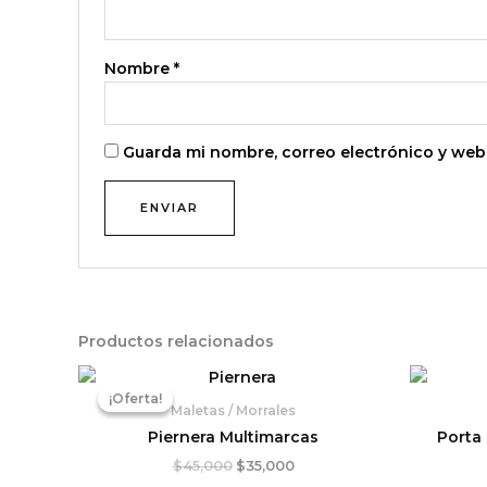
Nombre
*
Guarda mi nombre, correo electrónico y web
Productos relacionados
El
El
precio
precio
¡Oferta!
¡Oferta!
original
actual
Maletas / Morrales
era:
es:
Piernera Multimarcas
Porta
$45,000.
$35,000.
$
45,000
$
35,000